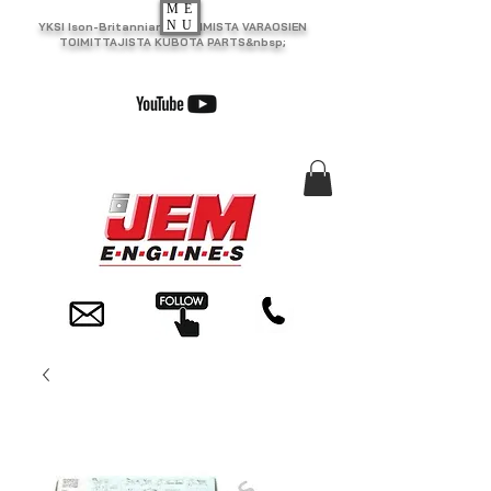
ME
NU
YKSI Ison-Britannian SUURIMISTA VARAOSIEN
TOIMITTAJISTA KUBOTA PARTS&nbsp;