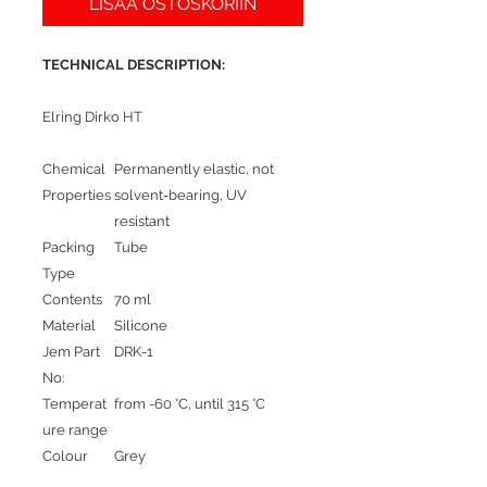
LISÄÄ OSTOSKORIIN
TECHNICAL DESCRIPTION:
Elring Dirko HT
Chemical
Permanently elastic
,
not
Properties
solvent-bearing
,
UV
resistant
Packing
Tube
Type
Contents
70 ml
Material
Silicone
Jem Part
DRK-1
No:
Temperat
from -60 °C
,
until 315 °C
ure range
Colour
Grey