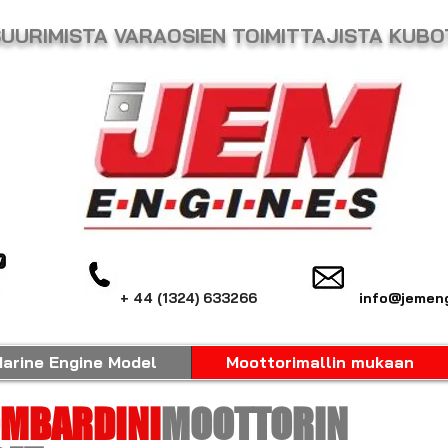
n SUURIMISTA VARAOSIEN TOIMITTAJISTA KUB
+ 44 (1324) 633266
info@jemeng
arine Engine Model
Moottorimallin mukaan
OMBARDINI
MOOTTORIN