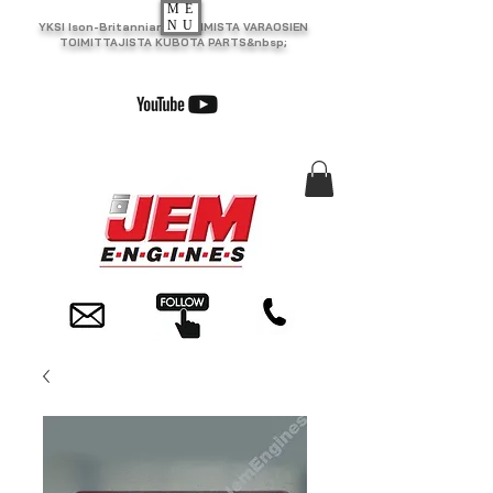
ME
NU
YKSI Ison-Britannian SUURIMISTA VARAOSIEN
TOIMITTAJISTA KUBOTA PARTS&nbsp;