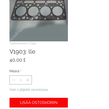
Tuotenumero: CG93
V1903: lle
Hinta
40,00 £
Määrä
*
Vain 1 jäljellä varastossa
LISÄÄ OSTOSKORIIN