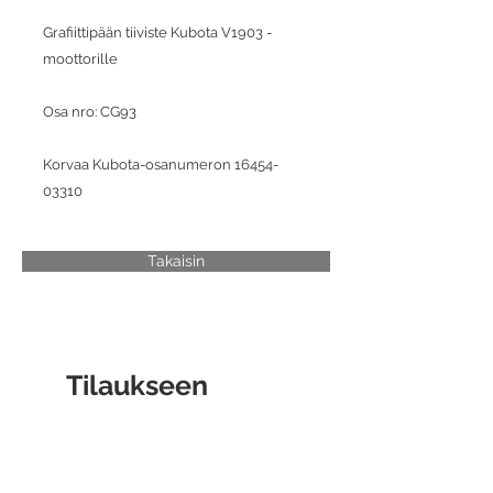
Grafiittipään tiiviste Kubota V1903 -
moottorille
Osa nro: CG93
Korvaa Kubota-osanumeron 16454-
03310
Takaisin
Tilaukseen
liittyviä tuotteita