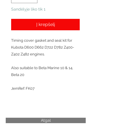
Sandėlyje liko tik 1
Į krepšelį
Timing cover gasket and seal kit for
Kubota D600 D662 D722 D782 Z400-
Z402 Z482 engines.
Also suitable to Beta Marine 10 & 14,
Beta 20
JemRef: FK07
Atgal