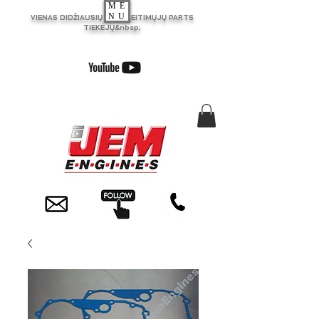
ME
NU
VIENAS DIDŽIAUSIŲ JK PAKEITIMŲJŲ PARTS
TIEKĖJŲ&nbsp;