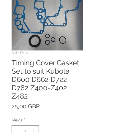
SKU: FK07
Timing Cover Gasket
Set to suit Kubota
D600 D662 D722
D782 Z400-Z402
Z482
Price
25,00 GBP
Kiekis
*