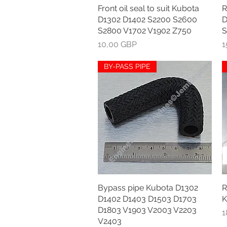
Front oil seal to suit Kubota
Greita peržiūra
R
D1302 D1402 S2200 S2600
D
S2800 V1702 V1902 Z750
S
Kaina
K
10,00 GBP
1
BY-PASS PIPE
Bypass pipe Kubota D1302
Greita peržiūra
R
D1402 D1403 D1503 D1703
K
D1803 V1903 V2003 V2203
K
1
V2403