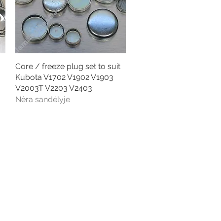
Core / freeze plug set to suit
Greita peržiūra
Kubota V1702 V1902 V1903
V2003T V2203 V2403
Nėra sandėlyje