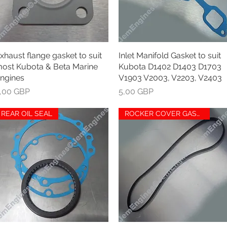
xhaust flange gasket to suit
Greita peržiūra
Inlet Manifold Gasket to suit
Greita peržiūra
ost Kubota & Beta Marine
Kubota D1402 D1403 D1703
ngines
V1903 V2003, V2203, V2403
aina
Kaina
,00 GBP
5,00 GBP
REAR OIL SEAL
ROCKER COVER GASKET