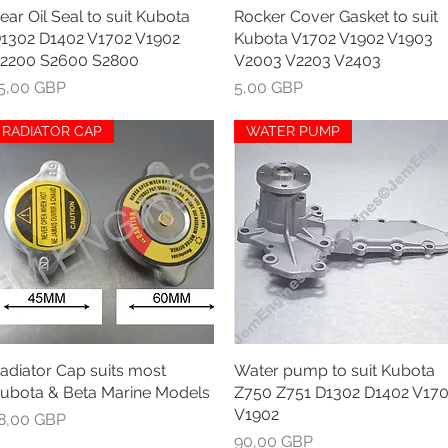
ear Oil Seal to suit Kubota
Greita peržiūra
Rocker Cover Gasket to suit
Greita peržiūra
1302 D1402 V1702 V1902
Kubota V1702 V1902 V1903
2200 S2600 S2800
V2003 V2203 V2403
aina
Kaina
5,00 GBP
5,00 GBP
RADIATOR CAP
WATER PUMP
adiator Cap suits most
Greita peržiūra
Water pump to suit Kubota
Greita peržiūra
ubota & Beta Marine Models
Z750 Z751 D1302 D1402 V17
V1902
aina
8,00 GBP
Kaina
90,00 GBP