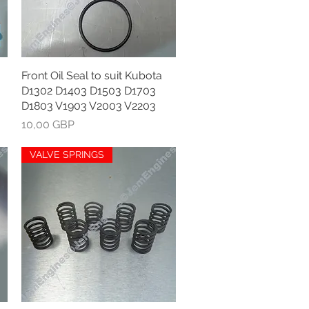
Front Oil Seal to suit Kubota
Greita peržiūra
D1302 D1403 D1503 D1703
D1803 V1903 V2003 V2203
Kaina
10,00 GBP
VALVE SPRINGS