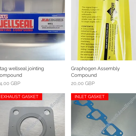
tag wellseal jointing
Greita peržiūra
Graphogen Assembly
Greita peržiūra
ompound
Compound
aina
Kaina
4,00 GBP
20,00 GBP
EXHAUST GASKET
INLET GASKET