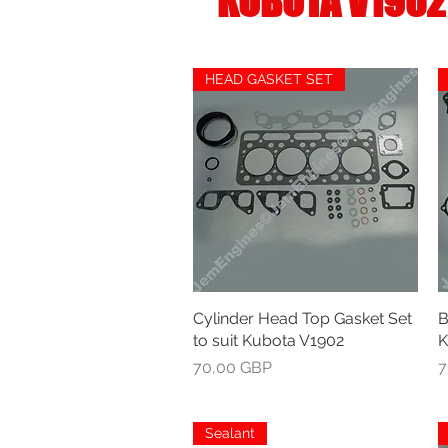
KUBOTA V1902
HEAD GASKET SET
Cylinder Head Top Gasket Set
Greita peržiūra
B
to suit Kubota V1902
K
Kaina
K
70,00 GBP
7
Sealant