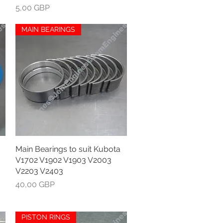
Kaina
5,00 GBP
MAIN BEARINGS
Main Bearings to suit Kubota
Greita peržiūra
V1702 V1902 V1903 V2003
V2203 V2403
Kaina
40,00 GBP
PISTON RINGS