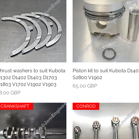
hrust washers to suit Kubota
Greita peržiūra
Piston kit to suit Kubota D140
Greita peržiūra
1302 D1402 D1403 D1703
S2800 V1902
1803 V1702 V1902 V1903
Kaina
65,00 GBP
aina
8,00 GBP
CRANKSHAFT
CONROD