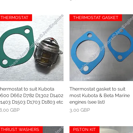
THERMOSTAT
THERMOSTAT GASKET
hermostat to suit Kubota
Greita peržiūra
Thermostat gasket to suit
Greita peržiūra
600 D662 D782 D1302 D1402
most Kubota & Beta Marine
1403 D1503 D1703 D1803 etc
engines (see list)
aina
Kaina
8,00 GBP
3,00 GBP
THRUST WASHERS
PISTON KIT