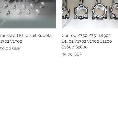
rankshaft kit to suit Kubota
Greita peržiūra
Conrod Z750 Z751 D1302
Greita peržiūra
1702 V1902
D1402 V1702 V1902 S2200
S2600 S2800
aina
50,00 GBP
Kaina
95,00 GBP