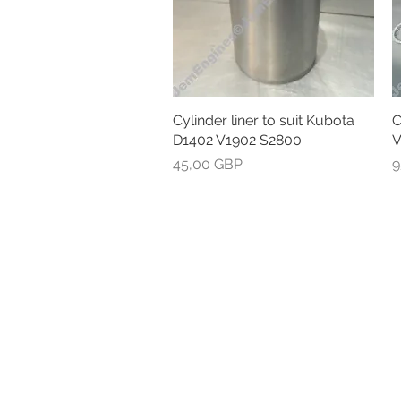
Cylinder liner to suit Kubota
Greita peržiūra
C
D1402 V1902 S2800
V
Kaina
K
45,00 GBP
9