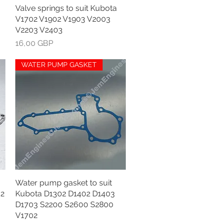
Valve springs to suit Kubota
Greita peržiūra
V1702 V1902 V1903 V2003
V2203 V2403
Kaina
16,00 GBP
WATER PUMP GASKET
Water pump gasket to suit
Greita peržiūra
02
Kubota D1302 D1402 D1403
D1703 S2200 S2600 S2800
V1702