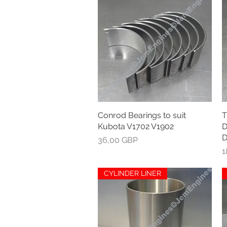
Conrod Bearings to suit
Greita peržiūra
T
Kubota V1702 V1902
D
D
Kaina
36,00 GBP
K
1
CYLINDER LINER