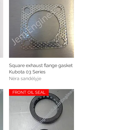
Square exhaust flange gasket
Greita peržiūra
Kubota 03 Series
Nėra sandėlyje
FRONT OIL SEAL