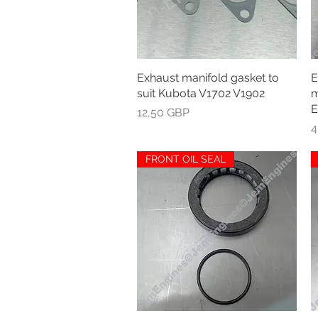
Exhaust manifold gasket to
Greita peržiūra
E
suit Kubota V1702 V1902
m
E
Kaina
12,50 GBP
K
4
FRONT OIL SEAL