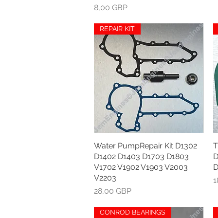
Kaina
8,00 GBP
REPAIR KIT
Water PumpRepair Kit D1302
Greita peržiūra
T
D1402 D1403 D1703 D1803
D
V1702 V1902 V1903 V2003
D
V2203
K
1
Kaina
28,00 GBP
CONROD BEARINGS