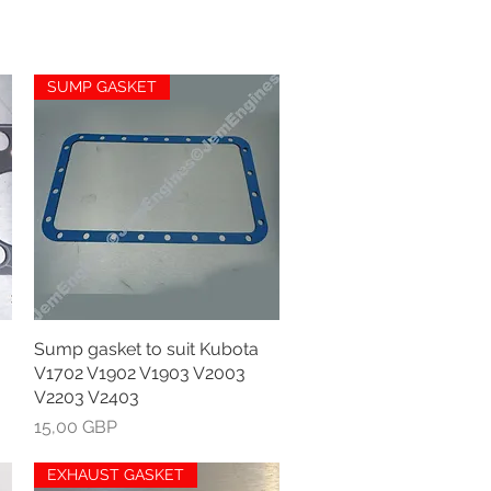
SUMP GASKET
Sump gasket to suit Kubota
Greita peržiūra
V1702 V1902 V1903 V2003
V2203 V2403
Kaina
15,00 GBP
EXHAUST GASKET