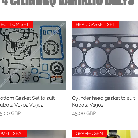
4 CILINDRŲ VARIKLIO DALYS
BOTTOM SET
HEAD GASKET SET
ottom Gasket Set to suit
Greita peržiūra
Cylinder head gasket to suit
Greita peržiūra
ubota V1702 V1902
Kubota V1902
aina
Kaina
5,00 GBP
45,00 GBP
WELLSEAL
GRAPHOGEN