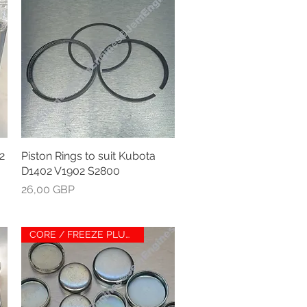
2
Piston Rings to suit Kubota
Greita peržiūra
D1402 V1902 S2800
Kaina
26,00 GBP
CORE / FREEZE PLUG SET