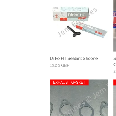
Dirko HT Sealant Silicone
Greita peržiūra
S
c
Kaina
12,00 GBP
K
2
EXHAUST GASKET