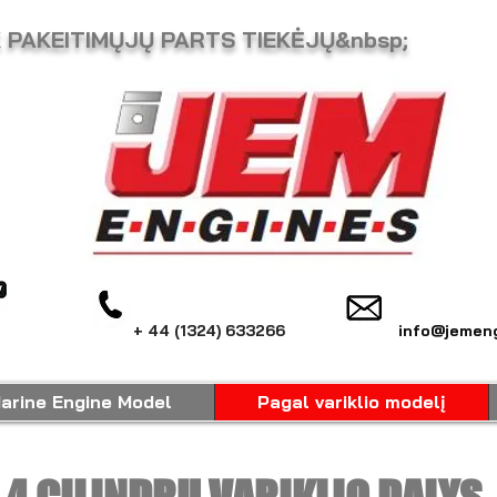
K PAKEITIMŲJŲ PARTS TIEKĖJŲ&nbsp;
+ 44 (1324) 633266
info@jemeng
arine Engine Model
Pagal variklio modelį