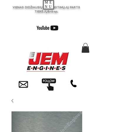
ME
NU
VIENAS DIDŽIAUSIŲ JK PAKEITIMŲJŲ PARTS
TIEKĖJŲ&nbsp;