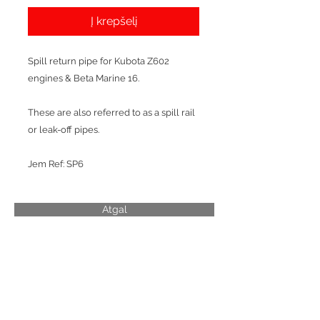
Į krepšelį
Spill return pipe for Kubota Z602
engines & Beta Marine 16.
These are also referred to as a spill rail
or leak-off pipes.
Jem Ref: SP6
Atgal
Susiję produktai