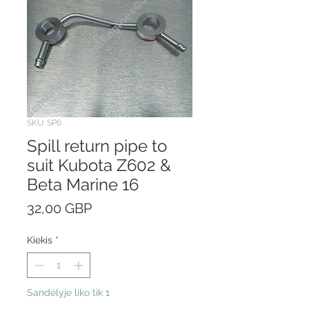
SKU: SP6
Spill return pipe to
suit Kubota Z602 &
Beta Marine 16
Price
32,00 GBP
Kiekis
*
Sandėlyje liko tik 1