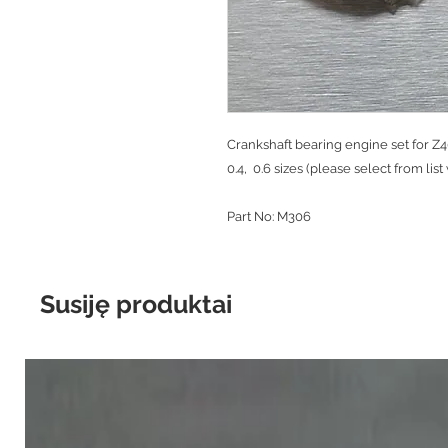
Crankshaft bearing engine set for Z400
0.4, 0.6 sizes (please select from lis
Part No: M306
Susiję produktai