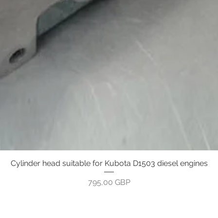
Cylinder head suitable for Kubota D1503 diesel engines
Greita peržiūra
Kaina
795,00 GBP