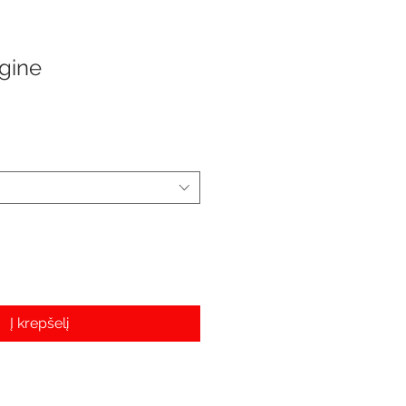
gine
e
Į krepšelį