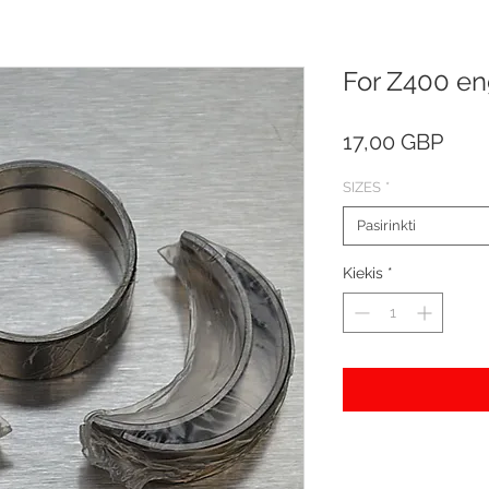
For Z400 en
Pric
17,00 GBP
SIZES
*
Pasirinkti
Kiekis
*