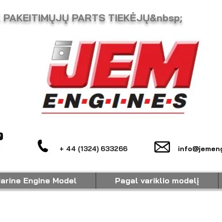
K PAKEITIMŲJŲ PARTS TIEKĖJŲ&nbsp;
+ 44 (1324) 633266
info@jemeng
arine Engine Model
Pagal variklio modelį