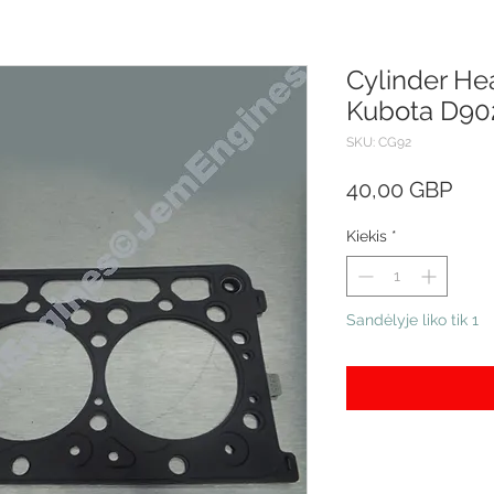
Cylinder Hea
Kubota D902
SKU: CG92
Pric
40,00 GBP
Kiekis
*
Sandėlyje liko tik 1