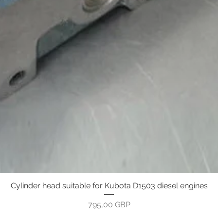
Cylinder head suitable for Kubota D1503 diesel engines
Greita peržiūra
Kaina
795,00 GBP