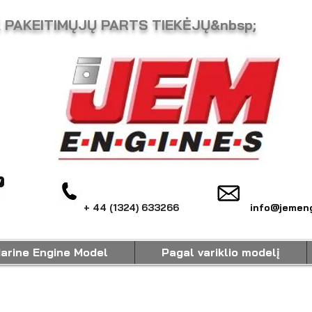
K PAKEITIMŲJŲ PARTS TIEKĖJŲ&nbsp;
+ 44 (1324) 633266
info@jemeng
arine Engine Model
Pagal variklio modelį