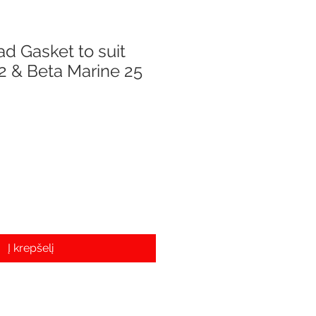
d Gasket to suit
 & Beta Marine 25
e
Į krepšelį