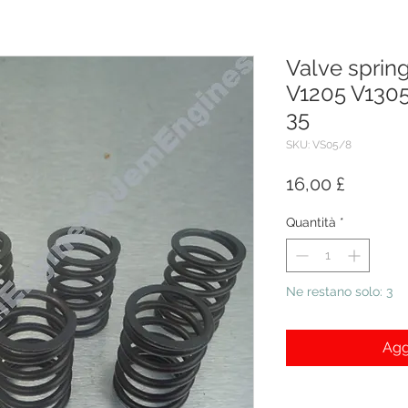
Valve spring
V1205 V1305
35
SKU: VS05/8
Prezzo
16,00 £
Quantità
*
Ne restano solo: 3
Agg