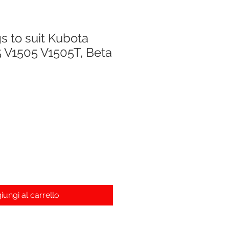
s to suit Kubota
 V1505 V1505T, Beta
iungi al carrello