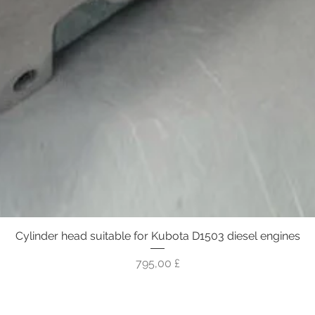
Cylinder head suitable for Kubota D1503 diesel engines
Vista rapida
Prezzo
795,00 £