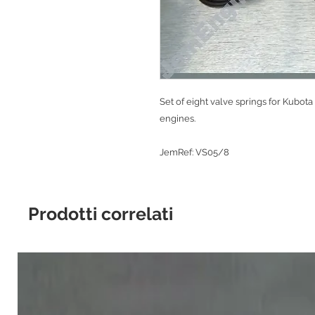
Set of eight valve springs for Kubot
engines.
JemRef: VS05/8
Prodotti correlati