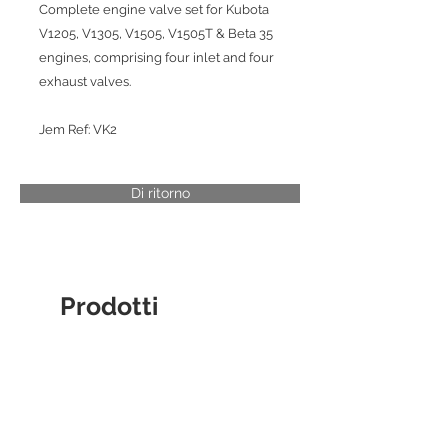
Complete engine valve set for Kubota
V1205, V1305, V1505, V1505T & Beta 35
engines, comprising four inlet and four
exhaust valves.
Jem Ref: VK2
Di ritorno
Prodotti
correlati
CYLINDER LINER