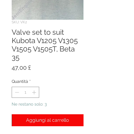
SKU: VK2
Valve set to suit
Kubota V1205 V1305
V1505 V1505T, Beta
35
Prezzo
47,00 £
Quantità
*
Ne restano solo: 3
Aggiungi al carrello