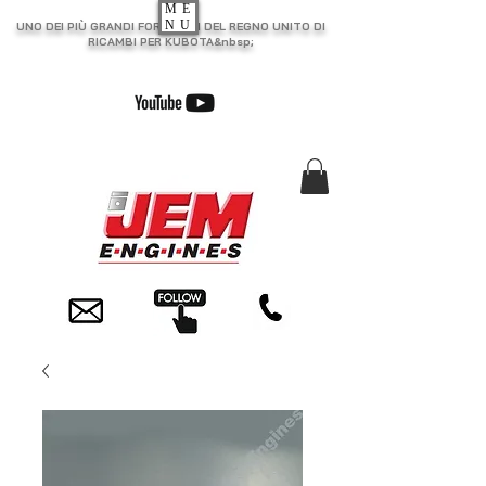
ME
NU
UNO DEI PIÙ GRANDI FORNITORI DEL REGNO UNITO DI
RICAMBI PER KUBOTA&nbsp;