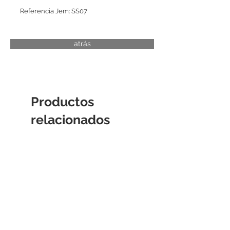
Referencia Jem: SS07
atrás
Productos
relacionados
CAMISA DE CILINDRO