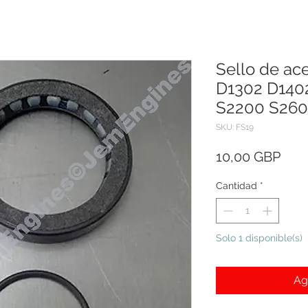
Sello de ac
D1302 D140
S2200 S260
SKU: FS19
Prec
10,00 GBP
Cantidad
*
Solo 1 disponible(s)
Ag