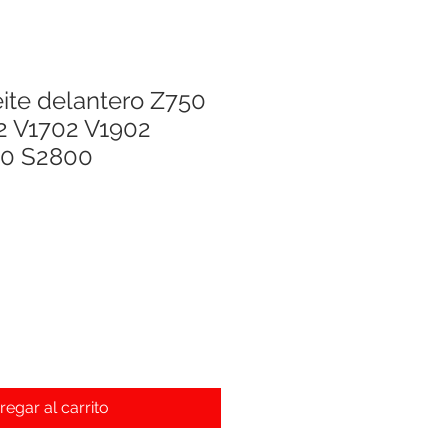
eite delantero Z750
2 V1702 V1902
0 S2800
io
regar al carrito