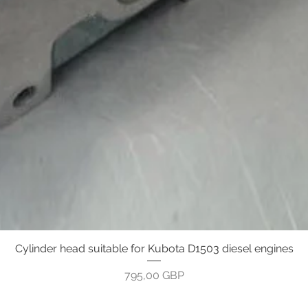
Cylinder head suitable for Kubota D1503 diesel engines
Vista rápida
Precio
795,00 GBP