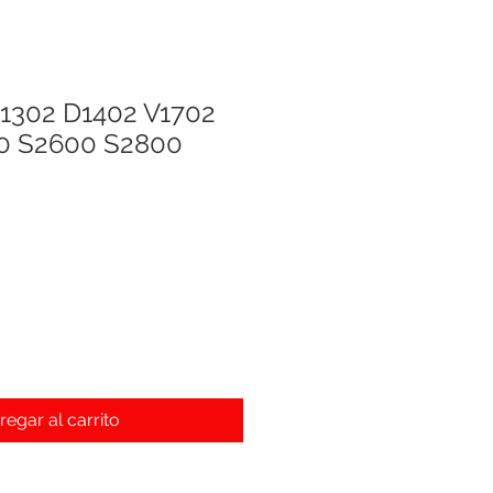
D1302 D1402 V1702
0 S2600 S2800
o
regar al carrito