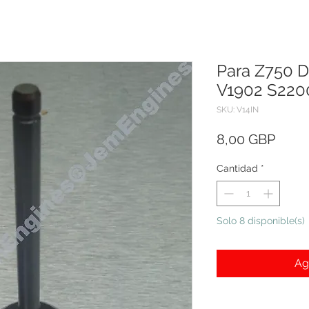
Para Z750 
V1902 S220
SKU: V14IN
Preci
8,00 GBP
Cantidad
*
Solo 8 disponible(s)
Ag