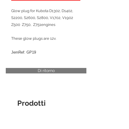
Glow plug for Kubota D1302, D1402,
S2200, S2600, S2800, V1702, V1902
Z500 Z750, Z751engines
These glow plugs are 12v.
JemRef: GP19
Di ritorno
Prodotti
correlati