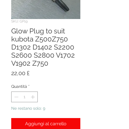
SKU: GP19
Glow Plug to suit
kubota Z500Z750
D1302 D1402 S2200
S2600 S2800 V1702
V1902 Z750
Prezzo
22,00 £
Quantità
*
Ne restano solo: 9
Aggiungi al carrello