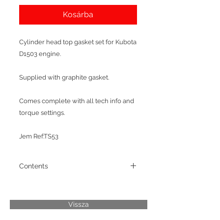
Kosárba
Cylinder head top gasket set for Kubota
D1503 engine.
Supplied with graphite gasket.
Comes complete with all tech info and
torque settings.
Jem Ref:TS53
Contents
1 x Cylinder Head Gasket
1 x Rocker Cover Rubber Seal
1 x Inlet Manifold Gasket
Vissza
1 x Exhaust Manifold Gaskets