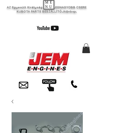
ME
NU
AZ Egyesült Királyság EGYIK LEGNAGYOBB CSERE
KUBOTA PARTS BESZÁLLÍTÓJA&nbsp;