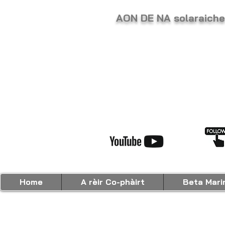
AON DE NA solaraic
Home
A rèir Co-phàirt
Beta Mari