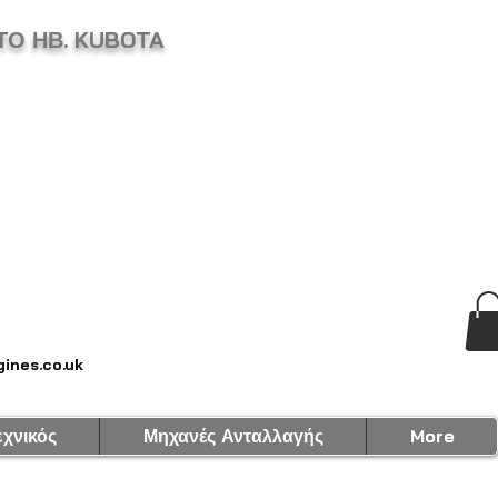
ΤΟ ΗΒ. KUBOTA
ines.co.uk
εχνικός
Μηχανές Ανταλλαγής
More