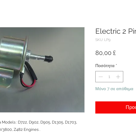
Electric 2 P
SKU: LP9
Τιμή
80,00 £
Ποσότητα
*
Μόνο 7 σε απόθεμα
Προσ
ta Models : D722, D902, D905, D1305, D1703,
 V3800, Z482 Engines .