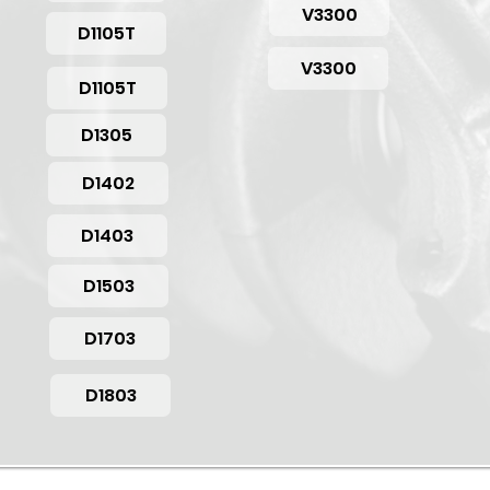
V3300
D1105T
V3300
D1105T
D1305
D1402
D1403
D1503
D1703
D1803