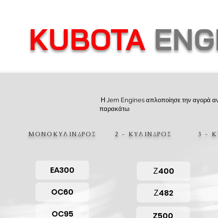
KUBOTA
ENG
Η Jem Engines απλοποίησε την αγορά αντα
παρακάτω
ΜΟΝΟΚΥΛΙΝΔΡΟΣ 2 - ΚΥΛΙΝΔΡΟΣ 3 - 
EA300
Ζ400
OC60
Ζ482
OC95
Z500