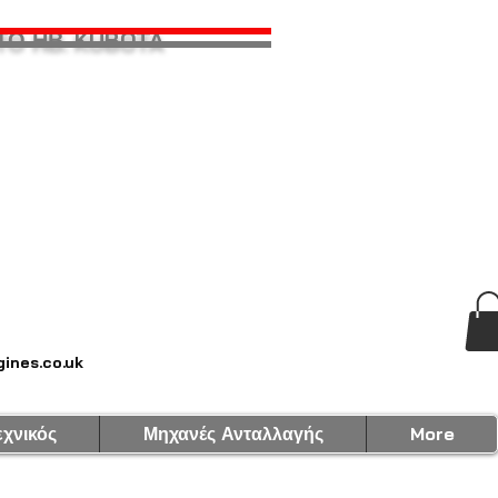
ΤΟ ΗΒ. KUBOTA
ines.co.uk
εχνικός
Μηχανές Ανταλλαγής
More