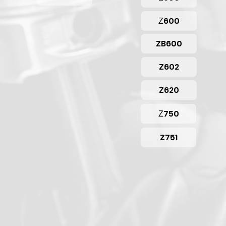
Επιλέξτε το μοντέλο του κινητήρα σας!
Ζ600
ZB600
Z602
Z620
Ζ750
Z751