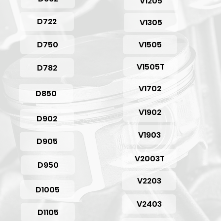
V1205
D722
V1305
D750
V1505
V1505T
D782
V1702
D850
V1902
D902
V1903
D905
V2003T
D950
V2203
D1005
V2403
D1105