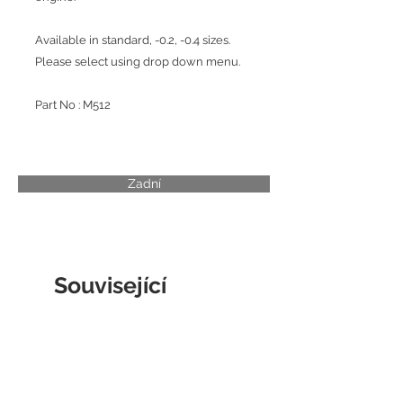
Available in standard, -0.2, -0.4 sizes.
Please select using drop down menu.
Part No : M512
Zadní
Související
produkty
CYLINDER LINER