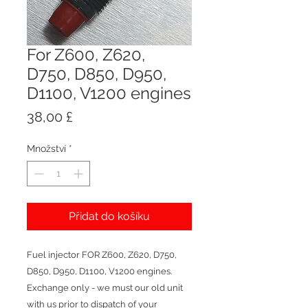
For Z600, Z620,
D750, D850, D950,
D1100, V1200 engines
Cena
38,00 £
Množství
*
Přidat do košíku
Fuel injector FOR Z600, Z620, D750,
D850, D950, D1100, V1200 engines.
Exchange only - we must our old unit
with us prior to dispatch of your