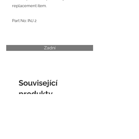
replacement item.
Part No: INJ 2
Zadní
Související
produkty
CYLINDER LINER