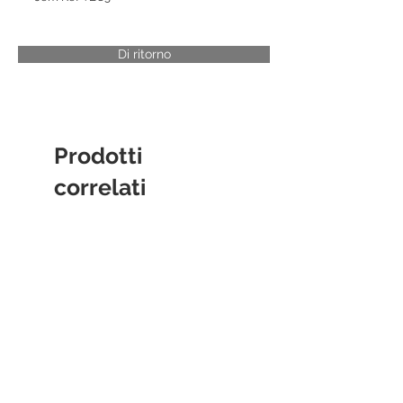
Di ritorno
Prodotti
correlati
CYLINDER LINER