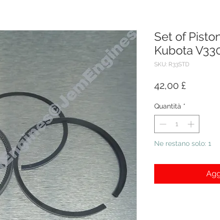
Set of Piston
Kubota V33
SKU: R33STD
Prezzo
42,00 £
Quantità
*
Ne restano solo: 1
Agg