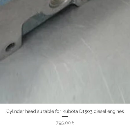
Cylinder head suitable for Kubota D1503 diesel engines
Vista rapida
Prezzo
795,00 £