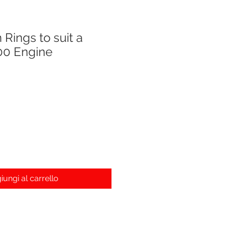
 Rings to suit a
00 Engine
iungi al carrello