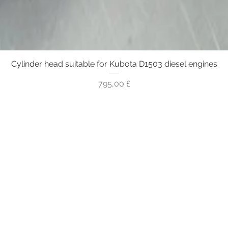
Cylinder head suitable for Kubota D1503 diesel engines
Vista rapida
Prezzo
795,00 £