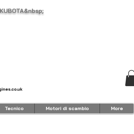
 KUBOTA&nbsp;
ines.co.uk
Tecnico
Motori di scambio
More