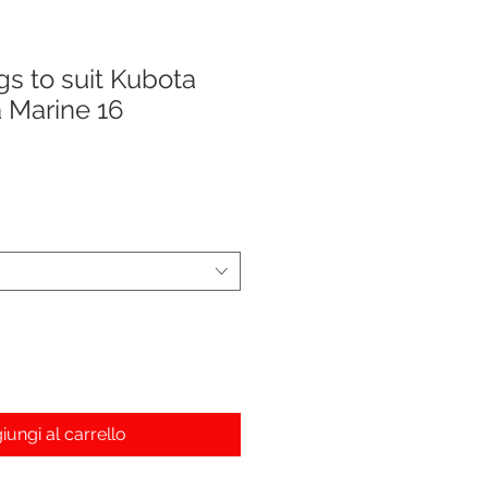
gs to suit Kubota
 Marine 16
iungi al carrello