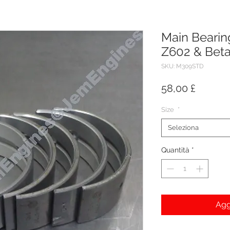
Main Bearin
Z602 & Beta
SKU: M309STD
Prezzo
58,00 £
Size
*
Seleziona
Quantità
*
Agg