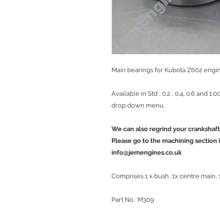
Main bearings for Kubota Z602 engi
Available in Std , 0.2 , 0.4, 0.6 and 1
drop down menu.
We can also regrind your crankshaft
Please go to the machining section if
info@jemengines.co.uk
Comprises 1 x bush, 1x centre main,
Part No : M309