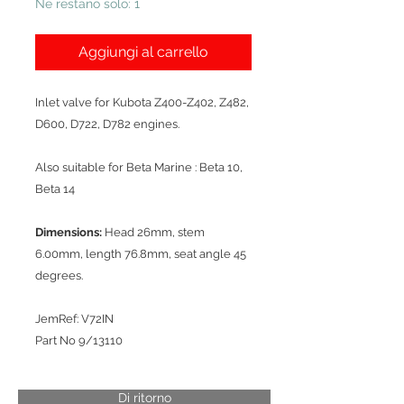
Ne restano solo: 1
Aggiungi al carrello
Inlet valve for Kubota Z400-Z402, Z482,
D600, D722, D782 engines.
Also suitable for Beta Marine : Beta 10,
Beta 14
Dimensions:
Head 26mm, stem
6.00mm, length 76.8mm, seat angle 45
degrees.
JemRef: V72IN
Part No 9/13110
Di ritorno