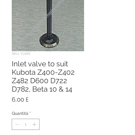
SKU: V72IN
Inlet valve to suit
Kubota Z400-Z402
Z482 D600 D722
D782, Beta 10 & 14
Prezzo
6,00 £
Quantità
*