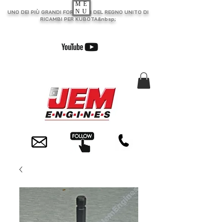
ME
NU
UNO DEI PIÙ GRANDI FORNITORI DEL REGNO UNITO DI
RICAMBI PER KUBOTA&nbsp;