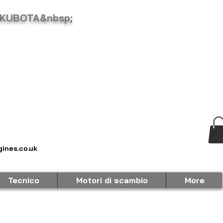
 KUBOTA&nbsp;
ines.co.uk
Tecnico
Motori di scambio
More