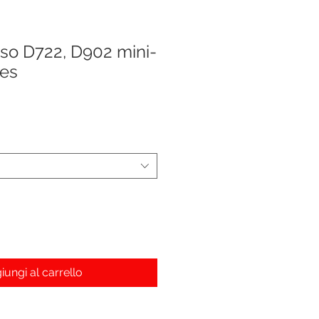
lso D722, D902 mini-
nes
iungi al carrello