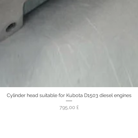
Cylinder head suitable for Kubota D1503 diesel engines
Vista rapida
Prezzo
795,00 £