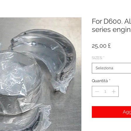
For D600. A
series engi
Prezzo
25,00 £
SIZES
*
Seleziona
Quantità
*
Agg