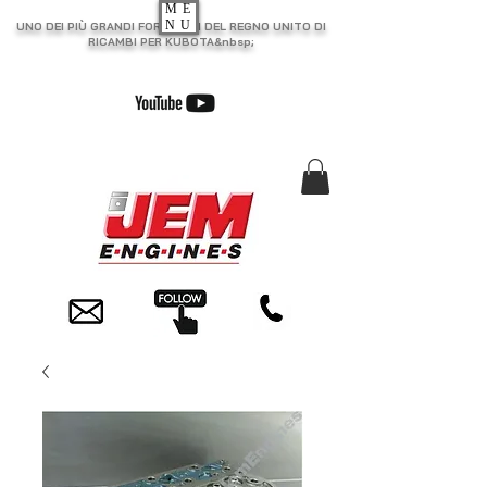
ME
NU
UNO DEI PIÙ GRANDI FORNITORI DEL REGNO UNITO DI
RICAMBI PER KUBOTA&nbsp;