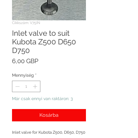
Cikkszám: V75IN
Inlet valve to suit
Kubota Z500 D650
D750
Ár
6,00 GBP
Mennyiség
*
Már csak ennyi van raktáron: 3
Kosárba
Inlet valve for Kubota Z500, D650, D750