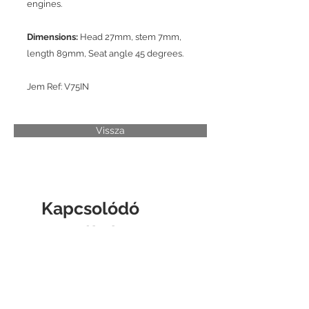
engines.
Dimensions:
Head 27mm, stem 7mm,
length 89mm, Seat angle 45 degrees.
Jem Ref: V75IN
Vissza
Kapcsolódó
termékek
CYLINDER LINER