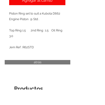
Agregar al carrito
Piston Ring set to suit a Kubota D662
Engine Piston @ Std .
Top Ring 1.5 2nd Ring : 1.5 Oil Ring
3.0
Jem Ref : R62STD
atrás
Productos
relacionados