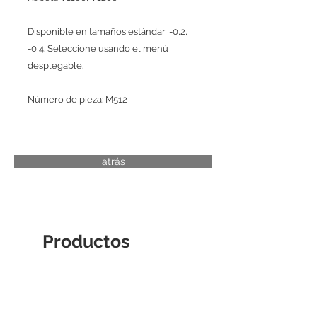
Disponible en tamaños estándar, -0,2,
-0,4. Seleccione usando el menú
desplegable.
Número de pieza: M512
atrás
Productos
relacionados
CAMISA DE CILINDRO