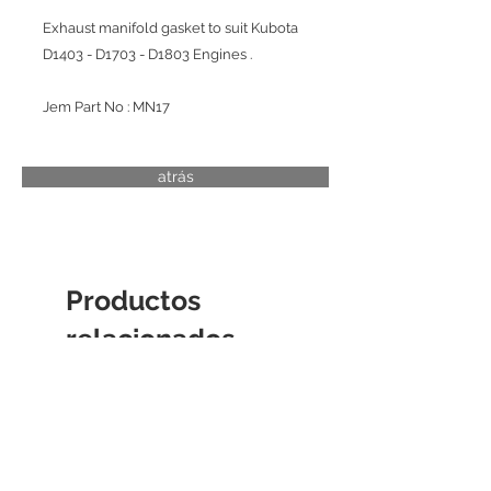
Exhaust manifold gasket to suit Kubota
D1403 - D1703 - D1803 Engines .
Jem Part No : MN17
atrás
Productos
relacionados
CAMISA DE CILINDRO