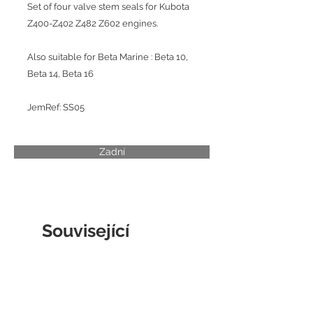
Set of four valve stem seals for Kubota
Z400-Z402 Z482 Z602 engines.
Also suitable for Beta Marine : Beta 10,
Beta 14, Beta 16
JemRef: SS05
Zadní
Související
produkty
CYLINDER LINER