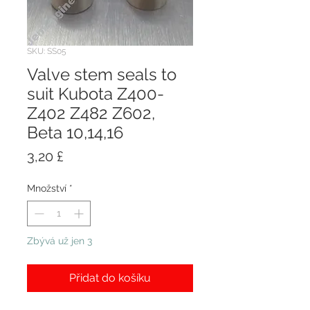
SKU: SS05
Valve stem seals to
suit Kubota Z400-
Z402 Z482 Z602,
Beta 10,14,16
Cena
3,20 £
Množství
*
Zbývá už jen 3
Přidat do košíku