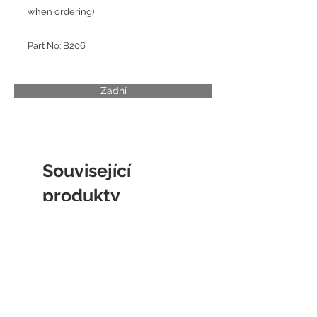
when ordering)
Part No: B206
Zadní
Související
produkty
CYLINDER LINER