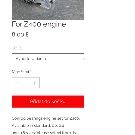
For Z400 engine
Cena
8,00 £
SIZES
*
Množství
*
Přidat do košíku
Conrod bearings engine set for Z400.
Available in standard, 0.2, 0.4
and 0.6 sizes (please select from list