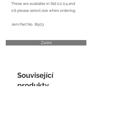
These are available in Std 0.2 0.4 and
0.6 please select size when ordering.
Jem Part No : B503
Zadní
Související
produkty
CYLINDER LINER