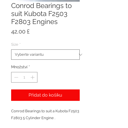
Conrod Bearings to
suit Kubota F2503
F2803 Engines
Cena
42,00 £
Size
*
Množství
*
Přidat do košíku
Conrod Bearings to suit a Kubota F2503
F2803 5 Cylinder Engine .