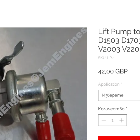
Lift Pump t
D1503 D170
V2003 V220
SKU: LP2
Цен
42,00 GBP
Application
*
Изберете
Количество
*