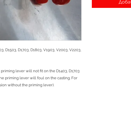
Доба
03, D1503, D1703, D1803, V1903, V2003, V2203,
 priming lever will not fit on the D1403, D1703
the priming lever will foul on the casting. For
sion without the priming lever).