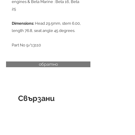
engines & Beta Marine : Beta 16, Beta
25
Dimensions:
Head 29.5mm, stem 6.00,
length 76.8, seat angle 45 degrees.
Part No 9/13110
обратно
Свързани
продукти
CYLINDER LINER