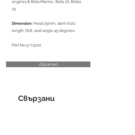
engines & Beta Marine : Beta 16, Betas
25
Dimension:
Head 25mm, stem 6.00,
length 76.8, seat angle 45 degrees.
Part No 9/13120
обратно
Свързани
продукти
CYLINDER LINER