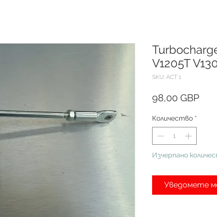
Turbocharge
V1205T V13
SKU: ACT 1
Цен
98,00 GBP
Количество
*
Изчерпано количе
Уведомете ме