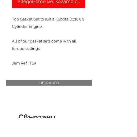
Уведомете ме, когато стане наличен
Top Gasket Set to suit a Kubota D1305 3
Cylinder Engine.
All of our gasket sets come with all
torque settings.
Jem Ref : TS5
обратно
Свързани
продукти