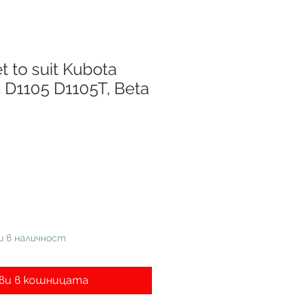
 to suit Kubota
D1105 D1105T, Beta
а
и в наличност
ви в кошницата