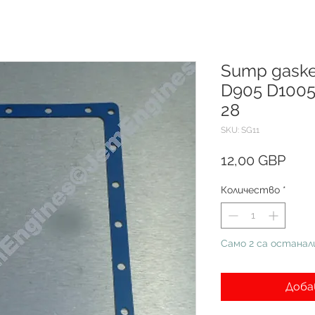
Sump gasket
D905 D1005 
28
SKU: SG11
Цен
12,00 GBP
Количество
*
Само 2 са останал
Доба