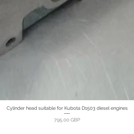
Cylinder head suitable for Kubota D1503 diesel engines
Бърз преглед
Цена
795,00 GBP