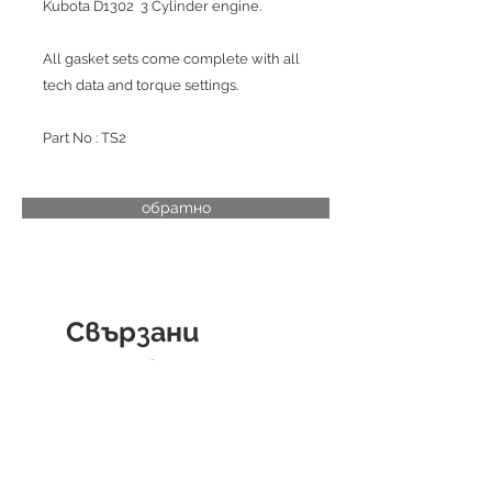
Kubota D1302 3 Cylinder engine.
All gasket sets come complete with all
tech data and torque settings.
Part No : TS2
обратно
Свързани
продукти
CYLINDER LINER