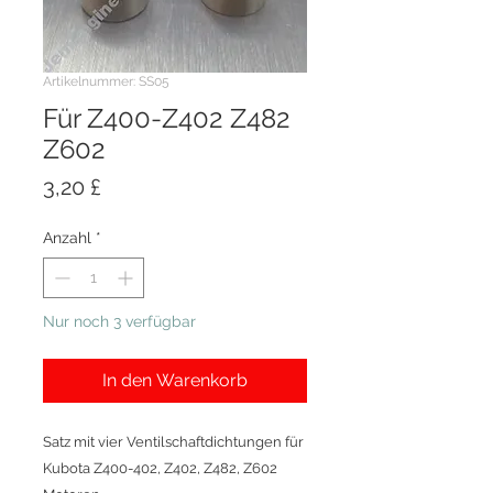
Artikelnummer: SS05
Für Z400-Z402 Z482
Z602
Preis
3,20 £
Anzahl
*
Nur noch 3 verfügbar
In den Warenkorb
Satz mit vier Ventilschaftdichtungen für
Kubota Z400-402, Z402, Z482, Z602