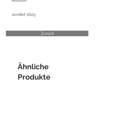
Motoren.
JemRef: SS05
Zurück
Ähnliche
Produkte
ZYLINDERBUCHSE