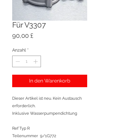
Für V3307
Preis
90,00 £
Anzahl
*
In den Warenkorb
Dieser Artikel ist neu. Kein Austausch
erforderlich.
Inklusive Wasserpumpendichtung
Ref Typ R
Teilenummer 9/1G772